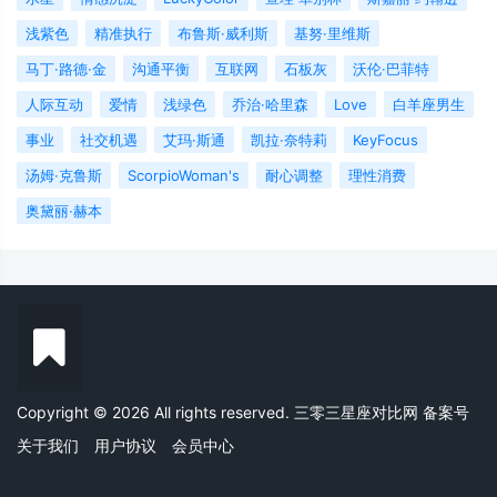
浅紫色
精准执行
布鲁斯·威利斯
基努·里维斯
马丁·路德·金
沟通平衡
互联网
石板灰
沃伦·巴菲特
人际互动
爱情
浅绿色
乔治·哈里森
Love
白羊座男生
事业
社交机遇
艾玛·斯通
凯拉·奈特莉
KeyFocus
汤姆·克鲁斯
ScorpioWoman's
耐心调整
理性消费
奥黛丽·赫本
Copyright © 2026 All rights reserved. 三零三星座对比网
备案号
关于我们
用户协议
会员中心