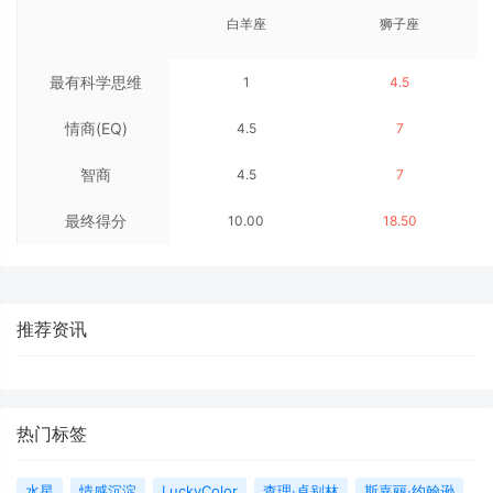
白羊座
狮子座
最有科学思维
1
4.5
情商(EQ)
4.5
7
智商
4.5
7
最终得分
10.00
18.50
推荐资讯
热门标签
水星
情感沉淀
LuckyColor
查理·卓别林
斯嘉丽·约翰逊