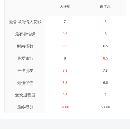
天秤座
白羊座
最舍得为情人花钱
7
8
最有异性缘
9.5
6
时尚指数
9.5
6.5
最爱旅行
8
8.5
最佳朋友
9.8
7.8
最佳伴侣
8.3
6.8
受欢迎程度
9.5
7
最终得分
61.60
50.60