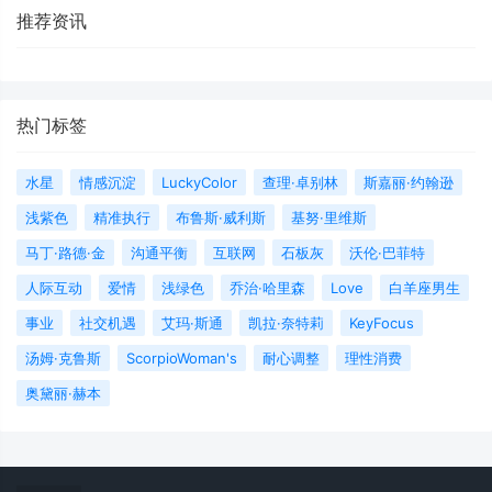
推荐资讯
热门标签
水星
情感沉淀
LuckyColor
查理·卓别林
斯嘉丽·约翰逊
浅紫色
精准执行
布鲁斯·威利斯
基努·里维斯
马丁·路德·金
沟通平衡
互联网
石板灰
沃伦·巴菲特
人际互动
爱情
浅绿色
乔治·哈里森
Love
白羊座男生
事业
社交机遇
艾玛·斯通
凯拉·奈特莉
KeyFocus
汤姆·克鲁斯
ScorpioWoman's
耐心调整
理性消费
奥黛丽·赫本