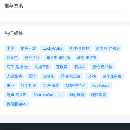
推荐资讯
热门标签
水星
情感沉淀
LuckyColor
查理·卓别林
斯嘉丽·约翰逊
浅紫色
精准执行
布鲁斯·威利斯
基努·里维斯
马丁·路德·金
沟通平衡
互联网
石板灰
沃伦·巴菲特
人际互动
爱情
浅绿色
乔治·哈里森
Love
白羊座男生
事业
社交机遇
艾玛·斯通
凯拉·奈特莉
KeyFocus
汤姆·克鲁斯
ScorpioWoman's
耐心调整
理性消费
奥黛丽·赫本