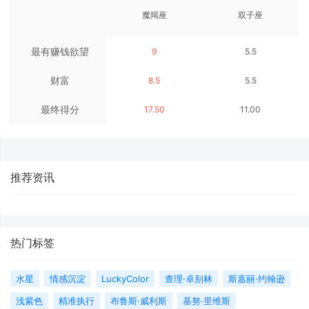
魔羯座
双子座
最有赚钱欲望
9
5.5
财富
8.5
5.5
最终得分
17.50
11.00
推荐资讯
热门标签
水星
情感沉淀
LuckyColor
查理·卓别林
斯嘉丽·约翰逊
浅紫色
精准执行
布鲁斯·威利斯
基努·里维斯