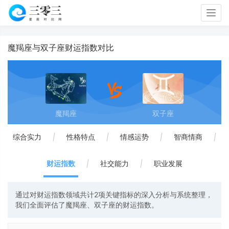
Togg
navig
魔羯座与双子座财运指数对比
魔羯座
双子座
综合实力
|
性格特点
|
情感运势
|
智商情商
|
财运指数
|
社交能力
|
职业发展
通过对财运指数领域共计2项关键指标的深入分析与系统整理，
我们全面评估了魔羯座、双子座的财运指数。