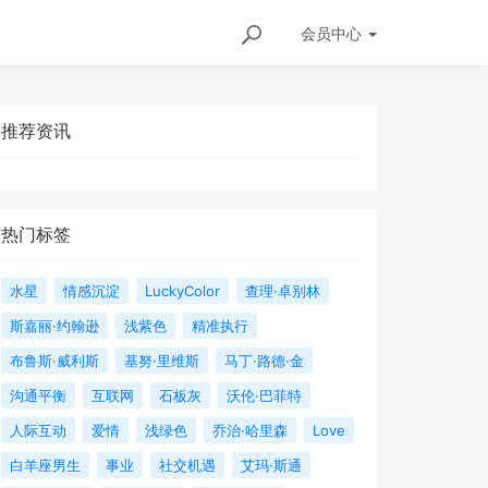
会员
中心
推荐资讯
热门标签
水星
情感沉淀
LuckyColor
查理·卓别林
斯嘉丽·约翰逊
浅紫色
精准执行
布鲁斯·威利斯
基努·里维斯
马丁·路德·金
沟通平衡
互联网
石板灰
沃伦·巴菲特
人际互动
爱情
浅绿色
乔治·哈里森
Love
白羊座男生
事业
社交机遇
艾玛·斯通