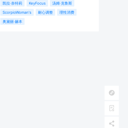
凯拉·奈特莉
KeyFocus
汤姆·克鲁斯
ScorpioWoman's
耐心调整
理性消费
奥黛丽·赫本