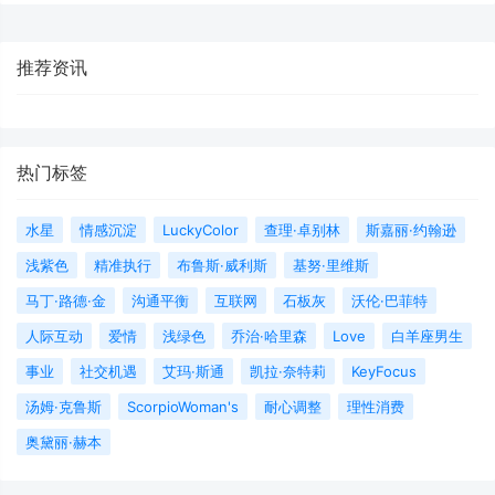
推荐资讯
热门标签
水星
情感沉淀
LuckyColor
查理·卓别林
斯嘉丽·约翰逊
浅紫色
精准执行
布鲁斯·威利斯
基努·里维斯
马丁·路德·金
沟通平衡
互联网
石板灰
沃伦·巴菲特
人际互动
爱情
浅绿色
乔治·哈里森
Love
白羊座男生
事业
社交机遇
艾玛·斯通
凯拉·奈特莉
KeyFocus
汤姆·克鲁斯
ScorpioWoman's
耐心调整
理性消费
奥黛丽·赫本