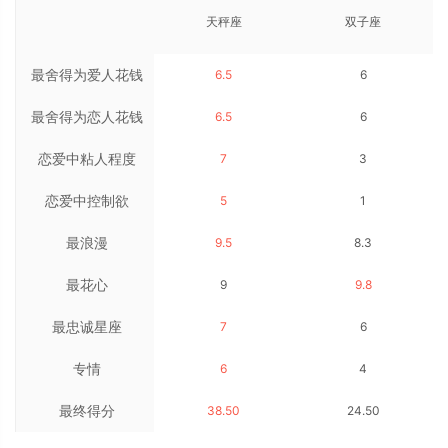
天秤座
双子座
最舍得为爱人花钱
6.5
6
最舍得为恋人花钱
6.5
6
恋爱中粘人程度
7
3
恋爱中控制欲
5
1
最浪漫
9.5
8.3
最花心
9
9.8
最忠诚星座
7
6
专情
6
4
最终得分
38.50
24.50