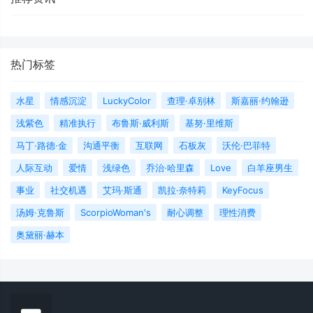
热门标签
水星
情感沉淀
LuckyColor
查理·卓别林
斯嘉丽·约翰逊
浅紫色
精准执行
布鲁斯·威利斯
基努·里维斯
马丁·路德·金
沟通平衡
互联网
石板灰
沃伦·巴菲特
人际互动
爱情
浅绿色
乔治·哈里森
Love
白羊座男生
事业
社交机遇
艾玛·斯通
凯拉·奈特莉
KeyFocus
汤姆·克鲁斯
ScorpioWoman's
耐心调整
理性消费
奥黛丽·赫本