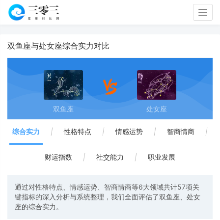
Togg
navig
双鱼座与处女座综合实力对比
双鱼座
处女座
综合实力
|
性格特点
|
情感运势
|
智商情商
|
财运指数
|
社交能力
|
职业发展
通过对性格特点、情感运势、智商情商等6大领域共计57项关
键指标的深入分析与系统整理，我们全面评估了双鱼座、处女
座的综合实力。