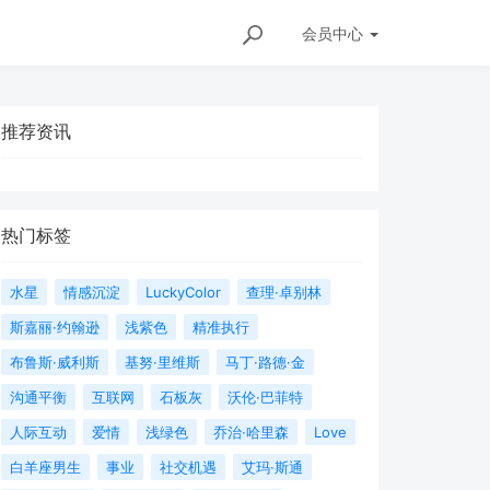
会员
中心
推荐资讯
热门标签
水星
情感沉淀
LuckyColor
查理·卓别林
斯嘉丽·约翰逊
浅紫色
精准执行
布鲁斯·威利斯
基努·里维斯
马丁·路德·金
沟通平衡
互联网
石板灰
沃伦·巴菲特
人际互动
爱情
浅绿色
乔治·哈里森
Love
白羊座男生
事业
社交机遇
艾玛·斯通