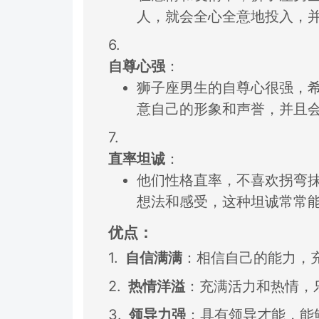
人，
就会全心全意地投入，
6.
自尊心强
：
狮子座男生的自尊心很强，
意自己的形象和声誉，
并且
7.
直率坦诚
：
他们性格直率，
不喜欢拐弯
想
法和感受，
这种坦诚常常
优点：
1.
自信满满
：
相信自己的能力，
2.
热情洋溢
：
充满活力和热情，
3.
领导力强
：
具有领导才能，
能