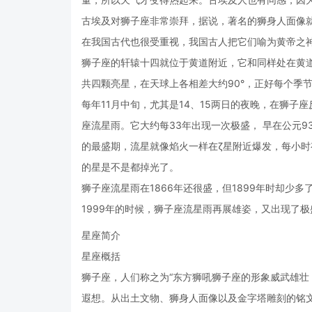
古埃及对狮子座非常崇拜，据说，著名的狮身人面像
在我国古代也很受重视，我国古人把它们喻为黄帝之
狮子座的轩辕十四就位于黄道附近，它和同样处在黄
共四颗亮星，在天球上各相差大约90°，正好每个季节
每年11月中旬，尤其是14、15两日的夜晚，在狮子
座流星雨。它大约每33年出现一次极盛， 早在公元9
的最盛期，流星就像焰火一样在ζ星附近爆发，每小
的星是不是都掉光了。
狮子座流星雨在1866年还很盛，但1899年时却少多了
1999年的时候，狮子座流星雨再展雄姿，又出现了极
星座简介
星座概括
狮子座，人们称之为“东方狮吼狮子座的形象威武雄
遐想。从出土文物、狮身人面像以及金字塔雕刻的铭