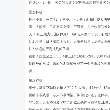
直到公元2世纪，著名的天文学家托勒密才把它命名为“
星座特征
狮子座属于黄道 13 个星座之一，是个面积比较大的星
座、大熊座、后发座室女座、巨爵座、六分仪座和长蛇
天]升到正南方，直到8月1日晚8点从西方下沉，有
到北斗星，辨认出口上天枢、天璇两颗星，从这两颗星
长7 倍远的距离找到狮子座。
在狮子座星区里，5.5等以上的恒尾有52颗。其中1等星
反问号的形状，东面的3 颗星连成了一个三角板的形
狮。
星座神话
相传，赫拉克勒斯必须立下12 件大功，才能进入神
巨狮非常残暴，令人不寒而栗。神仙们知道了这件事
的宝剑，太阳神阿波罗赠给他威武的神弓和利箭.工
给他一支大棒。全副武装的赫拉克勒斯满怀信心地走