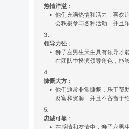
热情洋溢
：
他们充满热情和活力，
喜欢
会
积极参与各种活动
，
并且
3.
领导力强
：
狮子座男生天生具有领导才
在团队中扮演领导角色，
能
4.
慷慨大方
：
他们通常非常慷慨，
乐于帮
财富
和资源，
并且不吝啬于
5.
忠诚可靠
：
在感情和友情中，
狮子座男