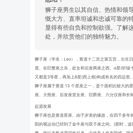
狮子座男生以其自信、
热情和领
慨大方、
直率坦诚和忠诚可靠的
显
得有些自负和控制
欲强。
了解
处，
并欣赏他们的独特魅力。
狮子座（学名：Leo），黄道十二宫之第五宫，出生日期
度。在巨蟹座之东，处女和后发两座之西。α星(轩辕十四
又都是3等星，再加上δ星(西上相)构成有名的四边形
狮子座属于黄道 13 个星座之一，是个面积比较大的星
座、大熊座、后发座室女座、巨爵座、六分仪座和长
起源发展
狮子座也是黄道星座。由于岁差的缘故，在四千多年
阳的视运动已经到了金牛座与双子座之间。)那时，
量，所以天气才变得热起来。古埃及人也有同感，因