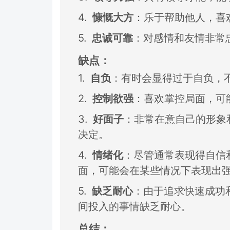
4.
慷慨大方
：
乐于帮助他人，
喜
5.
忠诚可靠
：
对感情和友情非常
缺点：
1.
自负
：
有时会显得过于自负，
2.
控制欲强
：
喜欢掌控局面，
可
3.
好面子
：
非常在意自己的形象
决定
。
4.
情绪化
：
尽管通常表现得自信
面，
可能会在某些情况
下表现出
5.
缺乏耐心
：
由于追求快速成功
间投入的
事情缺乏耐心。
总结：