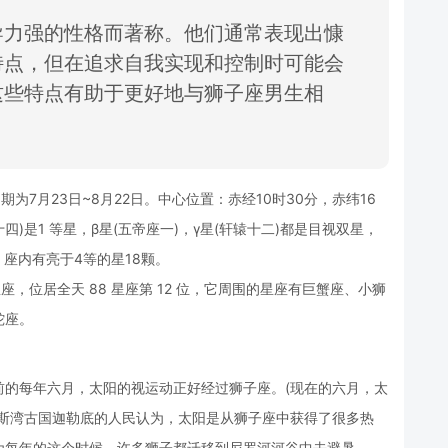
导力强的性格而著称。
他们通常表现出慷
特点，
但在追求自我实现
和控制时可能会
这些特点有助
于更好地与狮子座
男生相
为7月23日~8月22日。中心位置：赤经10时30分，赤纬16
)是1 等星，β星(五帝座一)，γ星(轩辕十二)都是目视双星，
。座内有亮于4等的星18颗。
座，位居全天 88 星座第 12 位，它周围的星座有巨蟹座、小狮
蛇座。
前的每年六月，太阳的视运动正好经过狮子座。(现在的六月，太
波斯湾古国迦勒底的人民认为，太阳是从狮子座中获得了很多热
为每年的这个时候，许多狮子都迁移到尼罗河河谷中去避暑。