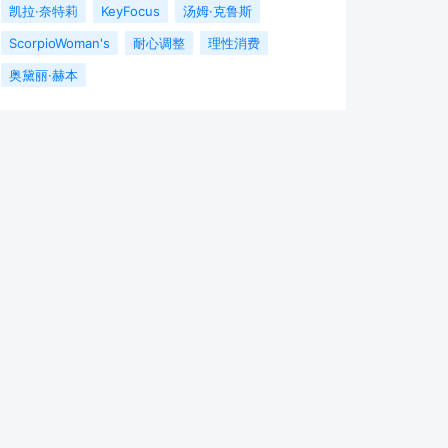
凯拉·奈特莉
KeyFocus
汤姆·克鲁斯
ScorpioWoman's
耐心调整
理性消费
奥黛丽·赫本