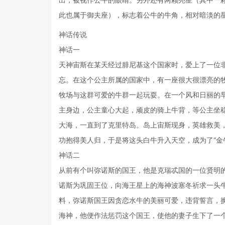
此也属于御夫座），标志着公牛的牛角，相对暗淡的
神话传说
神话一
天神宙斯在某天经过腓尼基这个国家时，爱上了一位
忘。在这个公主所属的国家中，有一座很大很漂亮的
牧场与这群可爱的牛群一起玩耍。在一个风和日丽的
主身边，公主童心大起，顽皮的骑上牛背，等公主坐
大海，一直到了克里特岛。岛上宙斯现身，英雄救美
功抱得美人归，于是将这头白牛升入天空，成为了“金
神话二
从前有个叫弥诺斯的国王，他是克瑞忒国的一位贤明
诺斯为巩固王位，向海王星上的海神波塞冬祈求一头
料，弥诺斯国王因贪恋水牛的美丽可爱，违背誓言，
海神，他便作法惩罚这个国王，使他的妻子生下了一