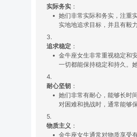
实际务实
：
她们非常实际和务实，
注重
实地地追求目
标，
并且有毅
3.
追求稳定
：
金牛座女生非常重视稳定和
一切都
能保持稳定和持久
。
4.
耐心坚韧
：
她们非常有耐心，
能够长时
对困难和挑战时，
通常能够
5.
物质主义
：
金牛座女生通常对
物质享受