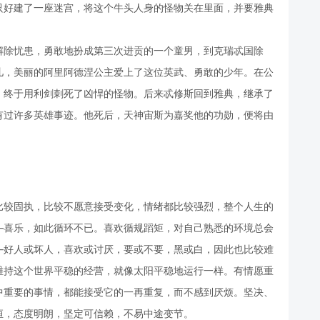
只好建了一座迷宫，将这个牛头人身的怪物关在里面，并要雅典
解除忧患，勇敢地扮成第三次进贡的一个童男，到克瑞忒国除
儿，美丽的阿里阿德涅公主爱上了这位英武、勇敢的少年。在公
，终于用利剑刺死了凶悍的怪物。后来忒修斯回到雅典，继承了
有过许多英雄事迹。他死后，天神宙斯为嘉奖他的功勋，便将由
比较固执，比较不愿意接受变化，情绪都比较强烈，整个人生的
—喜乐，如此循环不已。喜欢循规蹈矩，对自己熟悉的环境总会
—好人或坏人，喜欢或讨厌，要或不要，黑或白，因此也比较难
维持这个世界平稳的经营，就像太阳平稳地运行一样。有情愿重
中重要的事情，都能接受它的一再重复，而不感到厌烦。坚决、
恒，态度明朗，坚定可信赖，不易中途变节。