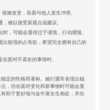
，
很难改变，
容易与他人发生冲突。
通，
难以接受新观点或建议。
化时，
可能会显得过于谨慎，
行动缓慢。
现出较强的占有欲
，
希望完全拥有自己的
是在面对不喜欢的事情时。
求稳定的性格而著称。
她们通常表现出稳
特点，
但在面对变化和新
事物时可能会显
点有助
于更好地与金牛座
女生相处，
并欣