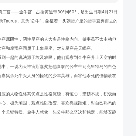
第二宫——金牛宫，占据黄道带30°到60°，是出生日期4月21日
为Taurus，意为“公牛”，象征着一头朝猎户座的猎手直奔而去的
牛座属阴性，阴性星座的人大多是性格内向、做事虽不太主动但
女座和摩羯座同属于土象星座。对立星座是天蝎座。
系到一起的说法源于埃及农民，他们观察到金牛座升上天空的时
说中，一说为天神宙斯嘉奖把他喜欢的公主带到克里特岛的白色
斯嘉奖杀死牛头人身的怪物的少年英雄，而将他杀死的怪物放在
对应的人物性格其优点是性格沉稳，有恒心，坚韧不拔，积极而
中心，极为顽固，观点难以改变。喜欢循规蹈矩，对自己熟悉的
一个关键特质。金牛人就像一头公牛那么坚决和稳定，能够安静