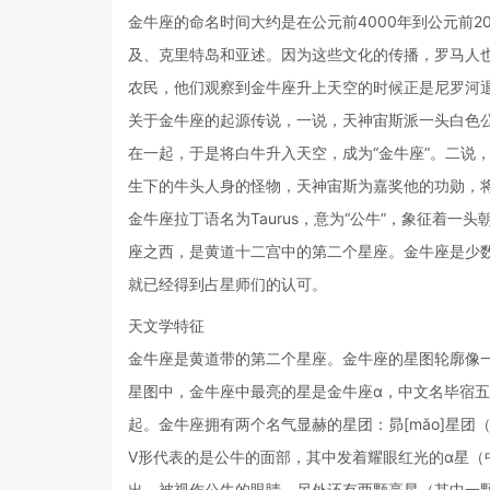
金牛座的命名时间大约是在公元前4000年到公元前2
及、克里特岛和亚述。因为这些文化的传播，罗马人
农民，他们观察到金牛座升上天空的时候正是尼罗河
关于金牛座的起源传说，一说，天神宙斯派一头白色
在一起，于是将白牛升入天空，成为“金牛座”。二说
生下的牛头人身的怪物，天神宙斯为嘉奖他的功勋，将
金牛座拉丁语名为Taurus，意为“公牛”，象征着
座之西，是黄道十二宫中的第二个星座。金牛座是少
就已经得到占星师们的认可。
天文学特征
金牛座是黄道带的第二个星座。金牛座的星图轮廓像
星图中，金牛座中最亮的星是金牛座α，中文名毕宿五
起。金牛座拥有两个名气显赫的星团：昴[mǎo]星团
V形代表的是公牛的面部，其中发着耀眼红光的α星（中
出，被视作公牛的眼睛。另外还有两颗亮星（其中一