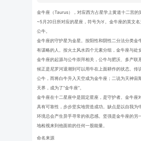
金牛座（Taurus），对应西方占星学上黄道十二宫的
~5月20日所对应的星座，符号为♉︎。金牛座的英文名
公牛。
金牛座的守护星为金星。按阳性和阴性二分法分类金
有谋略的人。按火土风水四个元素分组，金牛座与处
金牛座的起源与公牛崇拜相关，公牛与肥沃、多产联
候正是尼罗河退潮到可以用牛在上面耕作的状态。传
公牛，而将白牛升入天空成为金牛座；二说为天神宙
天界，成为了“金牛座”。
金牛座在十二星座中是固定星座，是守护者。金牛座
具有可靠性，步步坚实地营造成功。缺点是以自我为
环境总会产生异乎寻常的依恋感。坚强是金牛座的另
地检视来到他面前的任何一股能量。
命名来源