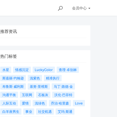
会员
中心
推荐资讯
热门标签
水星
情感沉淀
LuckyColor
查理·卓别林
斯嘉丽·约翰逊
浅紫色
精准执行
布鲁斯·威利斯
基努·里维斯
马丁·路德·金
沟通平衡
互联网
石板灰
沃伦·巴菲特
人际互动
爱情
浅绿色
乔治·哈里森
Love
白羊座男生
事业
社交机遇
艾玛·斯通