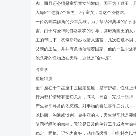
肉，而且还必须是童男童女的嫩肉。国王为了遮丑，
人每9年进贡7个童男、7个童女，给这个怪物吃。
一位名叫忒修斯的少年英雄，为了帮助雅典城的百姓
害。由于有爱神阿佛洛狄忒的引导，弥诺斯国王的女
主的帮助下，忒修斯巧妙地进入迷宫，几次临危不惧
父亲的王位，井井有条地治理着国家。他的一生中还
他杀死的怪物放在天界，这就是“金牛座”。
占星学
星座特质
金牛座在十二星座中是固定星座，是守护者。性格上
行为都和情绪有密切关系，满意—兴奋—完成一坚持
产生异乎寻常的依恋感。对事物的看法喜作二分式—
以协商、沟通或谈判。金牛座的人，天生似乎就是要
复同样经验的倾向，无论是日常的例行工作或者生命
稳定、固执、记忆力良好，动作虽缓慢，但能持之以