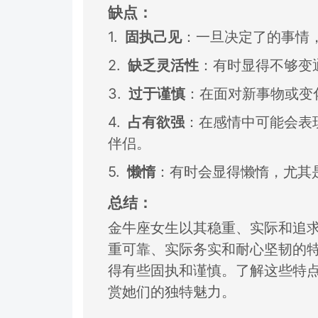
缺点：
1.
固执己见
：
一旦决定了的事情
2.
缺乏灵活性
：
有时显得不够变
3.
过于谨慎
：
在面对新事物或变
4.
占有欲强
：
在感情中可能会表
伴侣。
5.
懒惰
：
有时会显得懒惰，
尤其
总结：
金牛座女生以其稳重、
实际和追
重可靠、
实际务实和耐心坚韧的
得
有些固执和谨慎。
了解这些特
赏她们的独特魅力。