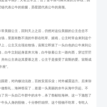
星链代表公牛的前腿，昴星团代表公牛的肩颈。
非常美丽公主，回到天上之后，仍然对这位美丽的公主念念不
牧场，里面有数不清的牛群在吃草、嬉戏，公主时常会来到这个
早上，公主又出现在牧场，宙斯立即派了一头白色的公牛来到公
稳，白牛立刻起身直奔大海，白牛驮着公主一路向西，穿过茫茫
，并向公主表达其爱慕之意，公主于是接受了宙斯的爱。宙斯成
牛座”。
的国君，对内修治法政，百姓安居乐业；对外威震远方。后来弥
牛做祭礼，海神答应了，差遣一头美丽的水牛从海中升起。不
换了另一头自己牛群中的水牛，杀了祭献给海神。这一下激怒了
个牛头人身的怪物，十分狰狞凶悍。这个怪物不吃草，专吃人