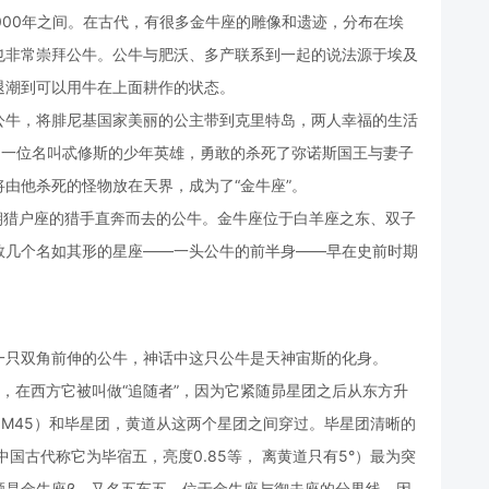
000年之间。在古代，有很多金牛座的雕像和遗迹，分布在埃
也非常崇拜公牛。公牛与肥沃、多产联系到一起的说法源于埃及
退潮到可以用牛在上面耕作的状态。
公牛，将腓尼基国家美丽的公主带到克里特岛，两人幸福的生活
，一位名叫忒修斯的少年英雄，勇敢的杀死了弥诺斯国王与妻子
由他杀死的怪物放在天界，成为了“金牛座”。
一头朝猎户座的猎手直奔而去的公牛。金牛座位于白羊座之东、双子
数几个名如其形的星座——一头公牛的前半身——早在史前时期
一只双角前伸的公牛，神话中这只公牛是天神宙斯的化身。
，在西方它被叫做“追随者”，因为它紧随昴星团之后从东方升
（M45）和毕星团，黄道从这两个星团之间穿过。毕星团清晰的
国古代称它为毕宿五，亮度0.85等， 离黄道只有5°）最为突
颗是金牛座β，又名五车五，位于金牛座与御夫座的分界线，因