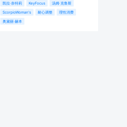
凯拉·奈特莉
KeyFocus
汤姆·克鲁斯
ScorpioWoman's
耐心调整
理性消费
奥黛丽·赫本