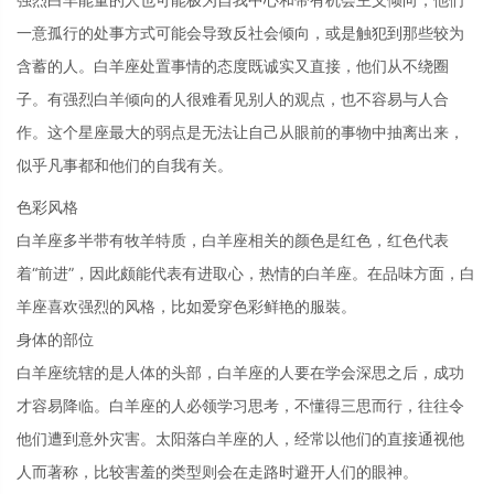
一意孤行的处事方式可能会导致反社会倾向，或是触犯到那些较为
含蓄的人。白羊座处置事情的态度既诚实又直接，他们从不绕圈
子。有强烈白羊倾向的人很难看见别人的观点，也不容易与人合
作。这个星座最大的弱点是无法让自己从眼前的事物中抽离出来，
似乎凡事都和他们的自我有关。
色彩风格
白羊座多半带有牧羊特质，白羊座相关的颜色是红色，红色代表
着“前进”，因此颇能代表有进取心，热情的白羊座。在品味方面，白
羊座喜欢强烈的风格，比如爱穿色彩鲜艳的服裝。
身体的部位
白羊座统辖的是人体的头部，白羊座的人要在学会深思之后，成功
才容易降临。白羊座的人必领学习思考，不懂得三思而行，往往令
他们遭到意外灾害。太阳落白羊座的人，经常以他们的直接通视他
人而著称，比较害羞的类型则会在走路时避开人们的眼神。