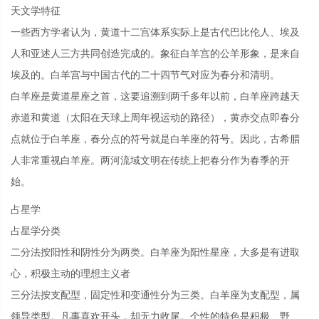
天文学特征
一些西方学者认为，黄道十二宫体系实际上是古代巴比伦人、埃及
人和亚述人三方共同创造完成的。象征白羊宫的公羊形象，是来自
埃及的。白羊宫与中国古代的二十四节气对应为春分和清明。
白羊座是黄道星座之首，这要追溯到两千多年以前，白羊座跨越天
赤道和黄道（太阳在天球上周年视运动的路径），黄赤交点即春分
点就位于白羊座，春分点的符号就是白羊座的符号。因此，古希腊
人非常重视白羊座。两河流域文明在传统上把春分作为春季的开
始。
占星学
占星学分类
二分法按阳性和阴性分为两类。白羊座为阳性星座，大多是有进取
心，积极主动的理想主义者
三分法按支配型，固定性和变通性分为三类。白羊座为支配型，属
领导类型。凡事喜欢开头，却无力收尾。个性的特色是积极、野