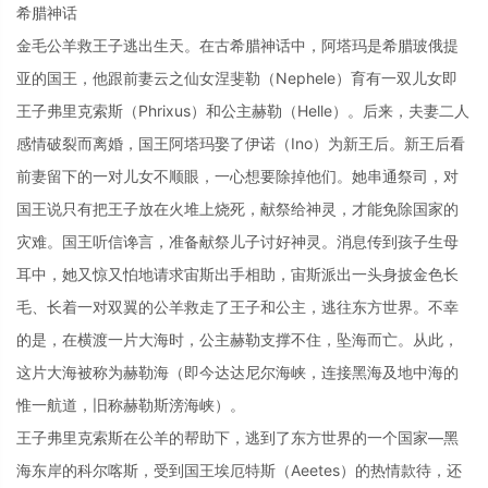
希腊神话
金毛公羊救王子逃出生天。在古希腊神话中，阿塔玛是希腊玻俄提
亚的国王，他跟前妻云之仙女涅斐勒（Nephele）育有一双儿女即
王子弗里克索斯（Phrixus）和公主赫勒（Helle）。后来，夫妻二人
感情破裂而离婚，国王阿塔玛娶了伊诺（Ino）为新王后。新王后看
前妻留下的一对儿女不顺眼，一心想要除掉他们。她串通祭司，对
国王说只有把王子放在火堆上烧死，献祭给神灵，才能免除国家的
灾难。国王听信谗言，准备献祭儿子讨好神灵。消息传到孩子生母
耳中，她又惊又怕地请求宙斯出手相助，宙斯派出一头身披金色长
毛、长着一对双翼的公羊救走了王子和公主，逃往东方世界。不幸
的是，在横渡一片大海时，公主赫勒支撑不住，坠海而亡。从此，
这片大海被称为赫勒海（即今达达尼尔海峡，连接黑海及地中海的
惟一航道，旧称赫勒斯滂海峡）。
王子弗里克索斯在公羊的帮助下，逃到了东方世界的一个国家—黑
海东岸的科尔喀斯，受到国王埃厄特斯（Aeetes）的热情款待，还