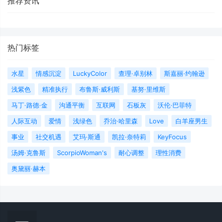
推荐资讯
热门标签
水星
情感沉淀
LuckyColor
查理·卓别林
斯嘉丽·约翰逊
浅紫色
精准执行
布鲁斯·威利斯
基努·里维斯
马丁·路德·金
沟通平衡
互联网
石板灰
沃伦·巴菲特
人际互动
爱情
浅绿色
乔治·哈里森
Love
白羊座男生
事业
社交机遇
艾玛·斯通
凯拉·奈特莉
KeyFocus
汤姆·克鲁斯
ScorpioWoman's
耐心调整
理性消费
奥黛丽·赫本