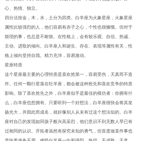
心、热情、独立。
四分法按金，木，水，土分为四类。白羊座为火象星座，火象星座
属性比较强烈的人，他们容易有赤子之心，个性也很慷慨。但对于
烦琐的事，也总是不耐烦。在性格上，会有较乐观、自信、热诚、
主动、进取的倾向。白羊座人和诞生、存在、表现等属性有关，性
格上倾向坚持自我。精力充沛，容易激动。
星座特质
这个星座最主要的心理特质是喜欢抢第一，容易受伤，天真而不造
作。任何一颗行星落在牡羊座，都会被这种抢先和喜欢竞争的特质
影响。除了喜欢抢先之外，白羊座似乎是最佳的模仿者：你拥有什
么，白羊座也想拥有。只要听到一个好想法，白羊座很快会将其发
扬光大，并因此而成名，就好像别人从未有过这个想法似的。白羊
座对自己的发现如同孩子般兴高采烈，他们意识不到无数人早已有
过相同的认识。开拓者虽然有探究未知的勇气，但首度做某件事也
意味着准备不周，难怪白羊座一向和强烈、热切、不成熟、天真、