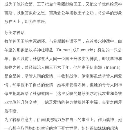
成为了他的女婿。王子把金羊毛团献给国王，又把公羊献祭给天神
宙斯，以报答救命之恩。宙斯念公羊搭救王子之功，将公羊的形象
放在天上，即为白羊座。
苏美尔神话
牧羊神国王的生死循环。与希腊版神话不同，在苏美尔神话中，白
羊座的形象是牧羊神杜穆兹（Dumuzi 或Dumuzid）身边的一只公
羊。很久以前，杜穆兹从人间一位国王升级变为神灵，即牧羊神和
植物之神，曾经统治人间三万六千年。他的妻子伊南娜（Inanna）
是金星神，掌管人间的爱情、丰收和战争。伊南娜虽然掌管人间爱
情，却掌握不了自己的爱情—她本来爱着农神，但她的哥哥太阳神
做主把她嫁给了杜穆兹国王（这里反映的是苏美尔时代农业和畜牧
业地位的升降交替），缺乏爱情的包办婚姻并不幸福，夫妻之间矛
盾不断。
为了转移注意力，伊南娜把精力放在自己的事业上。作为战神，她
一心想夺取同胞姐姐掌管的地下死亡世界。姐姐得知妹妹的想法