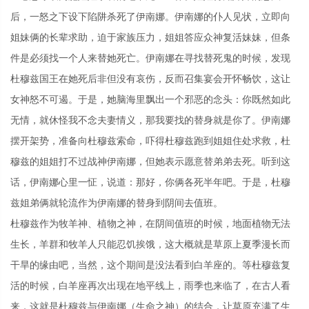
后，一怒之下设下陷阱杀死了伊南娜。伊南娜的仆人见状，立即向
姐妹俩的长辈求助，迫于家族压力，姐姐答应众神复活妹妹，但条
件是必须找一个人来替她死亡。伊南娜在寻找替死鬼的时候，发现
杜穆兹国王在她死后非但没有哀伤，反而召集宴会开怀畅饮，这让
女神怒不可遏。于是，她脑海里飘出一个邪恶的念头：你既然如此
无情，就休怪我不念夫妻情义，那我要找的替身就是你了。伊南娜
摆开架势，准备向杜穆兹索命，吓得杜穆兹跑到姐姐住处求救，杜
穆兹的姐姐打不过战神伊南娜，但她表示愿意替弟弟去死。听到这
话，伊南娜心里一怔，说道：那好，你俩各死半年吧。于是，杜穆
兹姐弟俩就轮流作为伊南娜的替身到阴间去值班。
杜穆兹作为牧羊神、植物之神，在阴间值班的时候，地面植物无法
生长，羊群和牧羊人只能忍饥挨饿，这大概就是草原上夏季漫长而
干旱的缘由吧，当然，这个期间是没法看到白羊座的。等杜穆兹复
活的时候，白羊座再次出现在地平线上，雨季也来临了，在古人看
来，这就是杜穆兹与伊南娜（生命之神）的结合，让草原充满了生