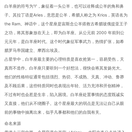
白羊座的符号为♈，象征着一头公羊，也可以诠释成公羊的角和鼻
子。其拉丁语是Aries，意思是公羊，希腊人称之为 Krios，英语名为
the Ram。神话中，这个星座是宙斯念公羊搭救古希腊玻俄提亚王子
之功，将其形象放在天上，即为白羊座。从公元前 2000 年前到公
元元年，是白羊座时代。这个时代象征军事武力，热情扩张，如希
腊罗马帝国建立、摩西出埃及。
占星学中，白羊座最主要的心理特质是喜欢抢第一，容易受伤，天
真而不造作。白羊座只要听到一个好想法，很快会将其发扬光大。
他们的性格特征通常包括强烈、热切、不成熟、天真、冲动、鲁莽
及不顾后果，这些特质同时也表现出年轻、活力充沛和开创精神，
不过有时也会惹是生非，陷入困境。白羊座处置事情的态度既诚实
又直接，他们从不绕圈子。这个星座最大的弱点是无法让自己从眼
前的事物中抽离出来，似乎凡事都和他们的自我有关。
命名来源