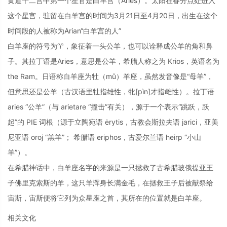
黄道十二宫中第一个星官是白羊宫（Aries）。太阳在春分点处进入
这个星宫，驻留在白羊宫的时间为3月21日至4月20日，出生在这个
时间段的人被称为Arian“白羊宫的人”
白羊座的符号为♈，象征着一头公羊，也可以诠释成公羊的角和鼻
子。其拉丁语是Aries，意思是公羊，希腊人称之为 Krios，英语名为
the Ram。日语称白羊座为牡（mǔ）羊座，虽然发音像是“母羊”，
但意思还是公羊（古汉语里牡指雄性，牝[pìn]才指雌性）。拉丁语
aries “公羊”（与 arietare “撞击”有关），源于一个表示“跳跃，跃
起”的 PIE 词根（源于立陶宛语 ėrytis，古教会斯拉夫语 jarici，亚美
尼亚语 oroj “羔羊”； 希腊语 eriphos，古爱尔兰语 heirp “小山
羊”）。
在希腊神话中，白羊座名字的来源是一只拯救了古希腊玻俄提亚王
子佛里克索斯的羊，这只羊浑身长满金毛，在拯救王子后被献祭给
宙斯，宙斯便将它列为众星座之首，其所在的位置就是白羊座。
相关文化