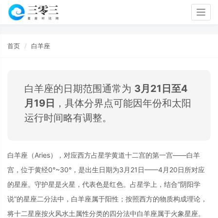
Togg
navig
首页
白羊座
白羊座的日期范围通常为
3月21日至4
月19日
，具体分界点可能因年份和太阳
运行时间略有调整。
白羊座（Aries），对应西方占星学黄道十二宫的第一宫——白羊
宫，位于黄经0°~30°，是出生日期为3月21日——4月20日所对应
的星座。守护星是火星，代表色是红色。占星学上，结合“阴阳学
说”的星座二分法中，白羊座属于阳性；按照西方的物质构成理论，
将十二星座按火风水土属性分类的四分法中白羊座属于火象星座。