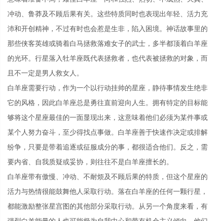
冲动、鲁莽及不顾后果有关。这些特质同时也表现出年轻、活力充
沛和开创精神，不过有时也会惹是生非，陷入困境。神话故事里的
那些侠客英雄或骑着白马拯救落难女子的武士，多半都顶着白羊座
的光环。行星落入牡羊座既代表拯救者，也代表被拯救的对象，而
且不一定是男人救女人。
白羊座需要行动，作为一个以行动挂帅的星座，静待事情发生绝非
它的风格，因此白羊座总是勇往直前迎向人生。拥有特定的目标能
够将这个星座最佳的一面显现出来，这意味着他们必须为某件事或
某个人努力奋斗，至少得找点事做。白羊座善于快速作决定或排解
纷争，只要是带着追逐或征服成分的事，都很适合他们。反之，需
要内省、自我质疑或妥协，则往往不是白羊座擅长的。
白羊座带有傲慢、冲动、不耐烦及不顾后果的特质，但这个星座的
活力与热情很能鼓舞他人采取行动。落在白羊座的任何一颗行星，
都能激励整张星宫图的其他部分采取行动。从另一个角度来看，有
强烈白羊能量的人也可能极为自我中心和带有机会主义倾向，他们